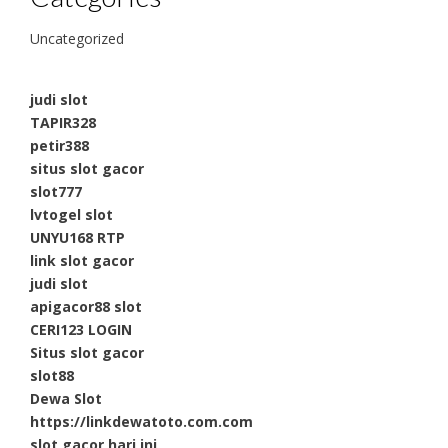
Uncategorized
judi slot
TAPIR328
petir388
situs slot gacor
slot777
lvtogel slot
UNYU168 RTP
link slot gacor
judi slot
apigacor88 slot
CERI123 LOGIN
Situs slot gacor
slot88
Dewa Slot
https://linkdewatoto.com.com
slot gacor hari ini