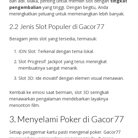
dan adil. Maka, penting untuk memilih slot dengan
tingkat
pengembalian
yang tinggi. Dengan begitu, Anda
meningkatkan peluang untuk memenangkan lebih banyak.
2.2 Jenis Slot Populer di Gacor77
Beragam jenis slot yang tersedia, termasuk:
IDN Slot: Terkenal dengan tema lokal.
Slot Progresif: Jackpot yang terus meningkat
membuatnya sangat menarik.
Slot 3D: Ide inovatif dengan elemen visual menawan.
Kembali ke emosi saat bermain, slot 3D seringkali
menawarkan pengalaman mendebarkan layaknya
menonton film.
3. Menyelami Poker di Gacor77
Setiap penggemar kartu pasti mengenal poker. Gacor77