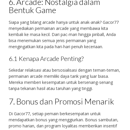
6. Arcade: Nostalgia dalam
Bentuk Game
Siapa yang bilang arcade hanya untuk anak-anak? Gacor77
menyediakan permainan arcade yang membawa kita
kembali ke masa kecil. Dari pac-man hingga pinball, Anda
bisa menemukan semua jenis permainan yang
mengingatkan kita pada hari-hari penuh keceriaan.
6.1 Kenapa Arcade Penting?
Sekedar relaksasi atau bersosialisasi dengan teman-teman,
permainan arcade memiliki daya tarik yang luar biasa.
Mereka memberi kesempatan untuk bersenang-senang
tanpa tekanan hasil atau taruhan yang tinggi.
7. Bonus dan Promosi Menarik
Di Gacor77, setiap pemain berkesempatan untuk
mendapatkan bonus yang menggiurkan. Bonus sambutan,
promo harian, dan program loyalitas memberikan insentif