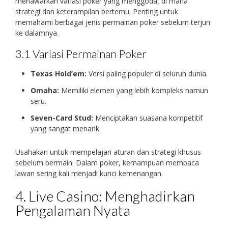
menawarkan variasi poker yang menggoda, di mana
strategi dan keterampilan bertemu. Penting untuk
memahami berbagai jenis permainan poker sebelum terjun
ke dalamnya.
3.1 Variasi Permainan Poker
Texas Hold’em:
Versi paling populer di seluruh dunia.
Omaha:
Memiliki elemen yang lebih kompleks namun
seru.
Seven-Card Stud:
Menciptakan suasana kompetitif
yang sangat menarik.
Usahakan untuk mempelajari aturan dan strategi khusus
sebelum bermain. Dalam poker, kemampuan membaca
lawan sering kali menjadi kunci kemenangan.
4. Live Casino: Menghadirkan
Pengalaman Nyata