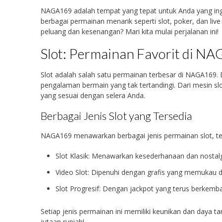
NAGA169 adalah tempat yang tepat untuk Anda yang ing
berbagai permainan menarik seperti slot, poker, dan li
peluang dan kesenangan? Mari kita mulai perjalanan ini!
Slot: Permainan Favorit di N
Slot adalah salah satu permainan terbesar di NAGA169
pengalaman bermain yang tak tertandingi. Dari mesin sl
yang sesuai dengan selera Anda.
Berbagai Jenis Slot yang Tersedia
NAGA169 menawarkan berbagai jenis permainan slot, t
Slot Klasik: Menawarkan kesederhanaan dan nostalg
Video Slot: Dipenuhi dengan grafis yang memukau d
Slot Progresif: Dengan jackpot yang terus berkem
Setiap jenis permainan ini memiliki keunikan dan daya ta
jutaan rupiah!