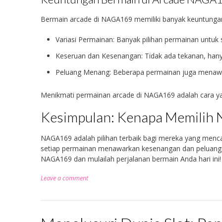
Bermain arcade di NAGA169 memiliki banyak keuntunga
Variasi Permainan: Banyak pilihan permainan untuk
Keseruan dan Kesenangan: Tidak ada tekanan, ha
Peluang Menang: Beberapa permainan juga menawa
Menikmati permainan arcade di NAGA169 adalah cara y
Kesimpulan: Kenapa Memilih
NAGA169 adalah pilihan terbaik bagi mereka yang mencari
setiap permainan menawarkan kesenangan dan peluang 
NAGA169 dan mulailah perjalanan bermain Anda hari ini!
Leave a comment