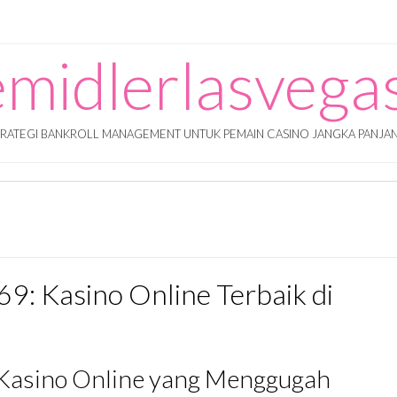
emidlerlasvega
TRATEGI BANKROLL MANAGEMENT UNTUK PEMAIN CASINO JANGKA PANJAN
: Kasino Online Terbaik di
Kasino Online yang Menggugah