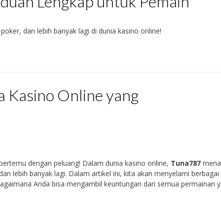
anduan Lengkap untuk Pemain
oker, dan lebih banyak lagi di dunia kasino online!
 Kasino Online yang
 bertemu dengan peluang! Dalam dunia kasino online,
Tuna787
mena
dan lebih banyak lagi. Dalam artikel ini, kita akan menyelami berbagai
bagaimana Anda bisa mengambil keuntungan dari semua permainan 