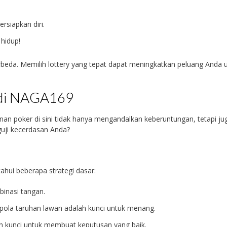
siapkan diri.
hidup!
erbeda. Memilih lottery yang tepat dapat meningkatkan peluang Anda 
a di NAGA169
an poker di sini tidak hanya mengandalkan keberuntungan, tetapi ju
guji kecerdasan Anda?
hui beberapa strategi dasar:
mbinasi tangan.
pola taruhan lawan adalah kunci untuk menang.
ah kunci untuk membuat keputusan yang baik.