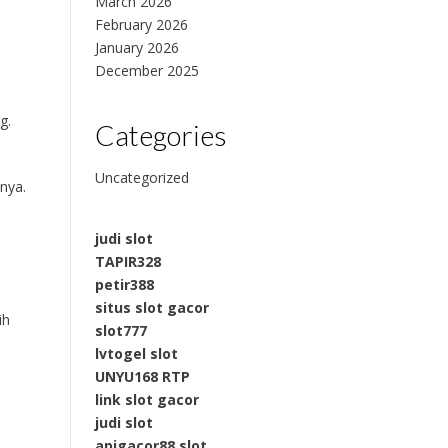
March 2026
February 2026
January 2026
December 2025
g.
Categories
Uncategorized
nya.
judi slot
TAPIR328
petir388
situs slot gacor
ih
slot777
lvtogel slot
UNYU168 RTP
link slot gacor
judi slot
apigacor88 slot