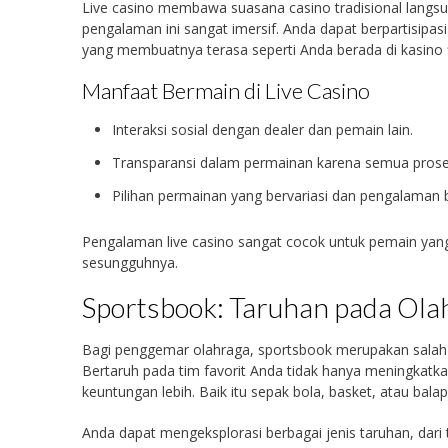
Live casino membawa suasana casino tradisional langsun
pengalaman ini sangat imersif. Anda dapat berpartisipasi
yang membuatnya terasa seperti Anda berada di kasino 
Manfaat Bermain di Live Casino
Interaksi sosial dengan dealer dan pemain lain.
Transparansi dalam permainan karena semua proses
Pilihan permainan yang bervariasi dan pengalaman
Pengalaman live casino sangat cocok untuk pemain yang
sesungguhnya.
Sportsbook: Taruhan pada Ola
Bagi penggemar olahraga, sportsbook merupakan salah
Bertaruh pada tim favorit Anda tidak hanya meningkatka
keuntungan lebih. Baik itu sepak bola, basket, atau bal
Anda dapat mengeksplorasi berbagai jenis taruhan, dari