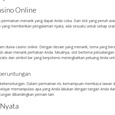
sino Online
 permainan menarik yang dapat Anda coba. Dari slot yang penuh wa
o yang memberikan pengalaman nyata, ada sesuatu untuk setiap ora
alam dunia casino online. Dengan desain yang menarik, tema yang be
i akan menarik perhatian Anda. Misalnya, slot bertema petualangan 
ratis dan simbol liar yang berpotensi meningkatkan peluang Anda un
eberuntungan
an keberuntungan. Dalam permainan ini, kemampuan membaca lawan 
 Belajar memanipulasi apa yang Anda lakukan dengan tangan Anda da
ngan dibandingkan pemain lain.
 Nyata