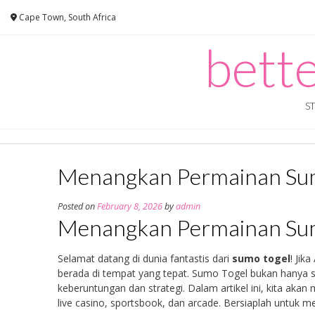
Skip
Cape Town, South Africa
to
content
bett
S
Menangkan Permainan Sumo
Posted on
February 8, 2026
by
admin
Menangkan Permainan Sumo
Selamat datang di dunia fantastis dari
sumo togel
! Ji
berada di tempat yang tepat. Sumo Togel bukan hanya
keberuntungan dan strategi. Dalam artikel ini, kita akan 
live casino, sportsbook, dan arcade. Bersiaplah untuk me