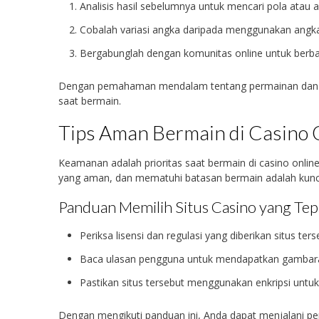
Analisis hasil sebelumnya untuk mencari pola atau 
Cobalah variasi angka daripada menggunakan angka 
Bergabunglah dengan komunitas online untuk berba
Dengan pemahaman mendalam tentang permainan dan str
saat bermain.
Tips Aman Bermain di Casino 
Keamanan adalah prioritas saat bermain di casino onli
yang aman, dan mematuhi batasan bermain adalah kun
Panduan Memilih Situs Casino yang Tep
Periksa lisensi dan regulasi yang diberikan situs ters
Baca ulasan pengguna untuk mendapatkan gambaran
Pastikan situs tersebut menggunakan enkripsi untuk
Dengan mengikuti panduan ini, Anda dapat menjalani 