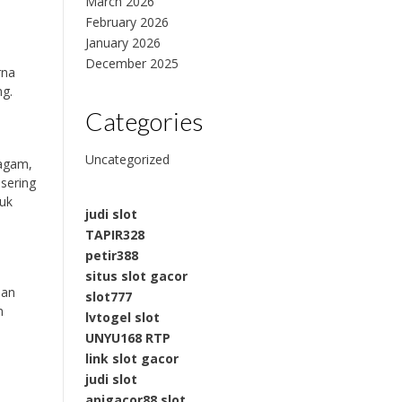
March 2026
February 2026
January 2026
December 2025
rna
ng.
Categories
Uncategorized
ragam,
sering
tuk
judi slot
TAPIR328
petir388
situs slot gacor
dan
slot777
n
lvtogel slot
UNYU168 RTP
link slot gacor
judi slot
apigacor88 slot