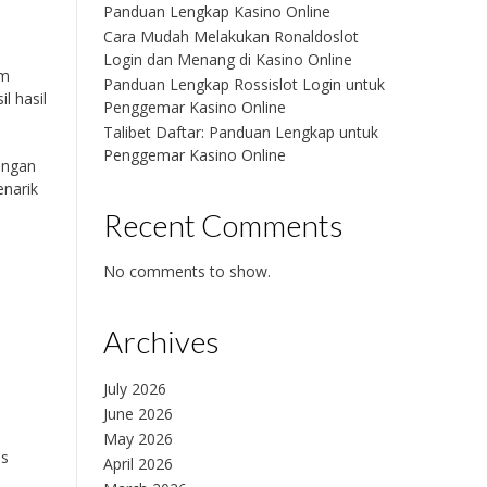
Panduan Lengkap Kasino Online
Cara Mudah Melakukan Ronaldoslot
Login dan Menang di Kasino Online
am
Panduan Lengkap Rossislot Login untuk
l hasil
Penggemar Kasino Online
Talibet Daftar: Panduan Lengkap untuk
Penggemar Kasino Online
engan
narik
Recent Comments
No comments to show.
Archives
July 2026
June 2026
May 2026
is
April 2026