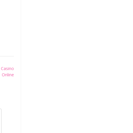
 Casino
Online