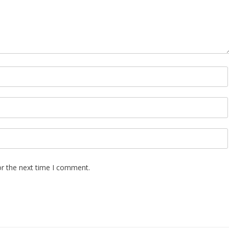
or the next time I comment.