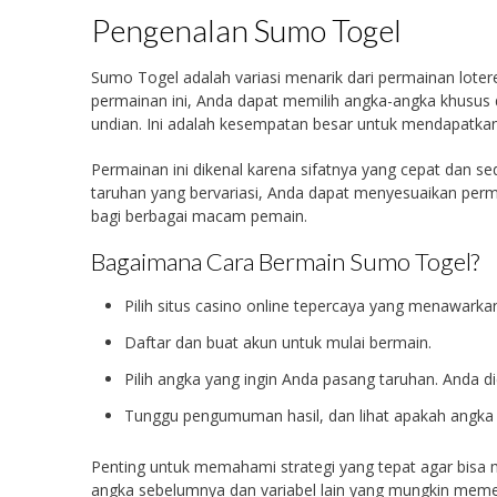
Pengenalan Sumo Togel
Sumo Togel adalah variasi menarik dari permainan loter
permainan ini, Anda dapat memilih angka-angka khusus
undian. Ini adalah kesempatan besar untuk mendapatkan
Permainan ini dikenal karena sifatnya yang cepat dan 
taruhan yang bervariasi, Anda dapat menyesuaikan per
bagi berbagai macam pemain.
Bagaimana Cara Bermain Sumo Togel?
Pilih situs casino online tepercaya yang menawark
Daftar dan buat akun untuk mulai bermain.
Pilih angka yang ingin Anda pasang taruhan. Anda di
Tunggu pengumuman hasil, dan lihat apakah angka
Penting untuk memahami strategi yang tepat agar bisa
angka sebelumnya dan variabel lain yang mungkin memen