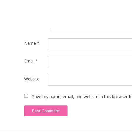
Name
*
Email
*
Website
Save my name, email, and website in this browser f