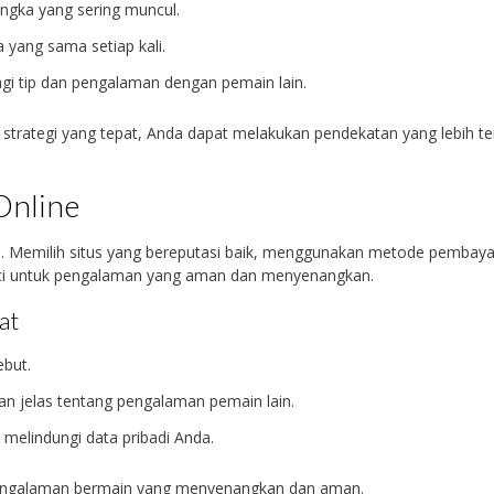
angka yang sering muncul.
yang sama setiap kali.
gi tip dan pengalaman dengan pemain lain.
ategi yang tepat, Anda dapat melakukan pendekatan yang lebih te
Online
ne. Memilih situs yang bereputasi baik, menggunakan metode pembay
ci untuk pengalaman yang aman dan menyenangkan.
at
ebut.
 jelas tentang pengalaman pemain lain.
 melindungi data pribadi Anda.
pengalaman bermain yang menyenangkan dan aman.