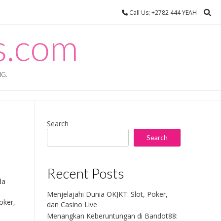
Call Us: +2782 444 YEAH
s.com
G.
Search
Search
Recent Posts
da
Menjelajahi Dunia OKJKT: Slot, Poker,
oker,
dan Casino Live
Menangkan Keberuntungan di Bandot88: