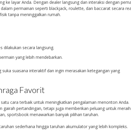
g ke layar Anda. Dengan dealer langsung dan interaksi dengan pemai
 dalam permainan seperti blackjack, roulette, dan baccarat secara rea
fisik tanpa meninggalkan rumah.
 dilakukan secara langsung.
 bermain yang lebih mendebarkan.
 suka suasana interaktif dan ingin merasakan ketegangan yang
hraga Favorit
 satu cara terbaik untuk meningkatkan pengalaman menonton Anda.
n gairah pertandingan, tetapi juga memberikan peluang untuk meraih
apan, sportsbook menawarkan banyak pilihan taruhan.
 taruhan sederhana hingga taruhan akumulator yang lebih kompleks.