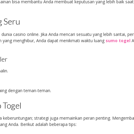
ermainan bisa membantu Anda membuat keputusan yang lebih baik saat
g Seru
nia casino online. Jika Anda mencari sesuatu yang lebih santai, pe
an yang menghibur, Anda dapat menikmati waktu luang
sumo togel
A
ler
lin.
aing dengan teman-teman.
 Togel
 keberuntungan; strategi juga memainkan peran penting. Mengemb
ng Anda. Berikut adalah beberapa tips: