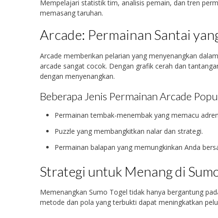
Mempelajari statistik tim, analisis pemain, dan tren p
memasang taruhan.
Arcade: Permainan Santai yan
Arcade memberikan pelarian yang menyenangkan dalam du
arcade sangat cocok. Dengan grafik cerah dan tantang
dengan menyenangkan.
Beberapa Jenis Permainan Arcade Popu
Permainan tembak-menembak yang memacu adrena
Puzzle yang membangkitkan nalar dan strategi.
Permainan balapan yang memungkinkan Anda bers
Strategi untuk Menang di Sumo
Memenangkan Sumo Togel tidak hanya bergantung pada
metode dan pola yang terbukti dapat meningkatkan pelua